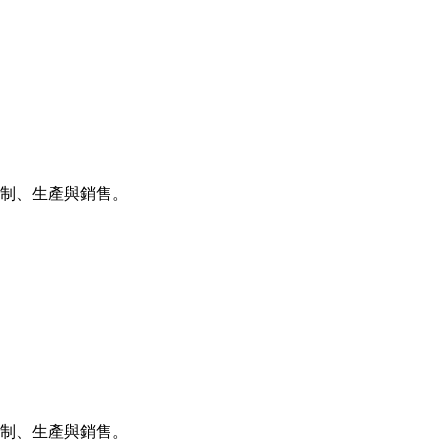
制、生產與銷售。
制、生產與銷售。