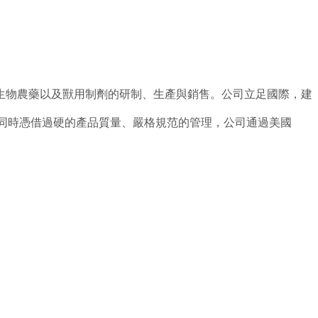
生物農藥以及獸用制劑的研制、生產與銷售。公司立足國際，建
同時憑借過硬的產品質量、嚴格規范的管理，公司通過美國