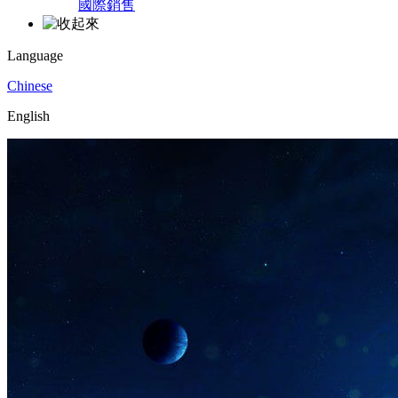
國際銷售
Language
Chinese
English