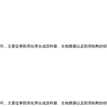
司，主要從事獸用化學合成原料藥、生物農藥以及獸用制劑的研
司，主要從事獸用化學合成原料藥、生物農藥以及獸用制劑的研