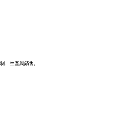
制、生產與銷售。