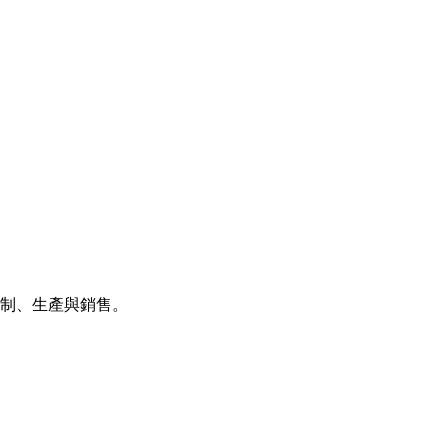
制、生產與銷售。