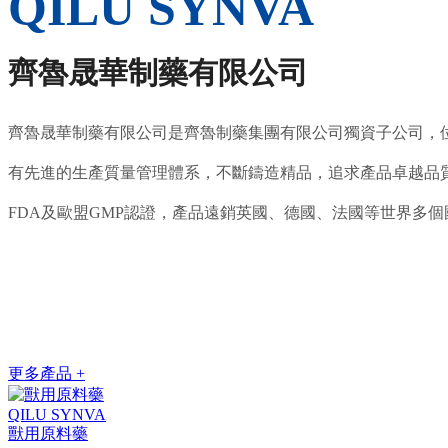
QILU SYNVA
齊魯晟華制藥有限公司
齊魯晟華制藥有限公司是齊魯制藥集團有限公司獨資子公司，
有先進的生產質量管理體系，不斷鑄造精品，追求產品卓越品
FDA及歐盟GMP認證，產品遠銷英國、德國、法國等世界多
產品中心
致力動保事業，關愛人類健康
更多產品 +
QILU SYNVA
獸用原料藥